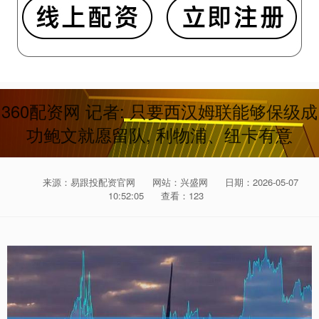
360配资网 记者: 只要西汉姆联能够保级成
功鲍文就愿留队, 利物浦、纽卡有意
来源：易跟投配资官网
网站：兴盛网
日期：2026-05-07
10:52:05
查看：123