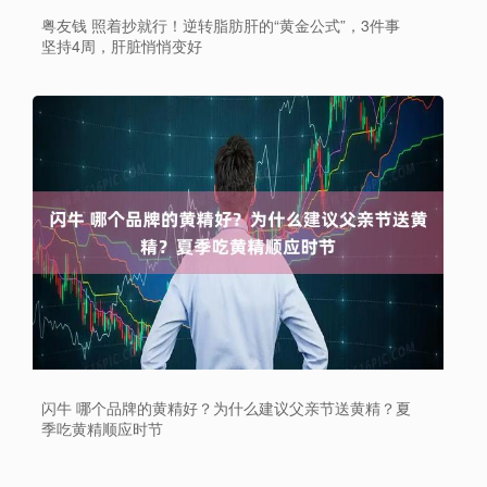
粤友钱 照着抄就行！逆转脂肪肝的“黄金公式”，3件事
坚持4周，肝脏悄悄变好
闪牛 哪个品牌的黄精好？为什么建议父亲节送黄精？夏
季吃黄精顺应时节