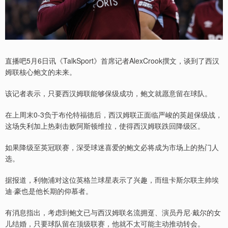
直播吧5月6日讯《TalkSport》首席记者AlexCrook撰文，谈到了西汉
姆联核心鲍文的未来。
该记者表示，只要西汉姆联能够保级成功，鲍文就愿意留在球队。
在上周末0-3负于布伦特福德后，西汉姆联正面临严峻的英超保级战，
这场失利加上热刺击败阿斯顿维拉，使得西汉姆联跌回降级区。
如果降级至英冠联赛，深受球迷喜爱的鲍文必将成为市场上的热门人
选。
据报道，利物浦对这位英格兰球星表示了兴趣，而纽卡斯尔联主帅埃
迪·豪也是他长期的仰慕者。
有消息指出，考虑到鲍文已与西汉姆联名流拥趸、演员丹尼·戴尔的女
儿结婚，只要球队留在顶级联赛，他就不太可能主动推动转会。