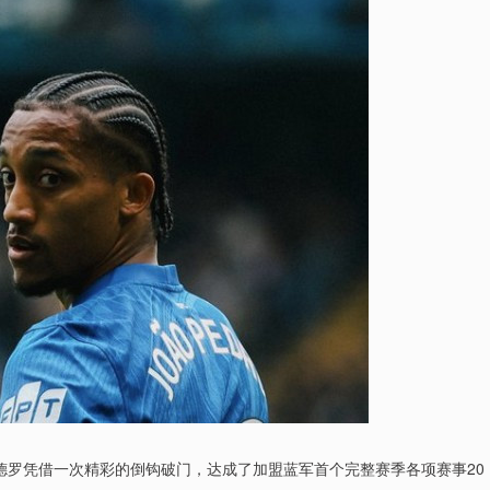
佩德罗凭借一次精彩的倒钩破门，达成了加盟蓝军首个完整赛季各项赛事20