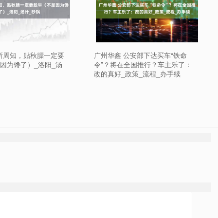
众所周知，贴秋膘一定要
广州华鑫 公安部下达买车“铁命
因为馋了）_洛阳_汤
令”？将在全国推行？车主乐了：
改的真好_政策_流程_办手续