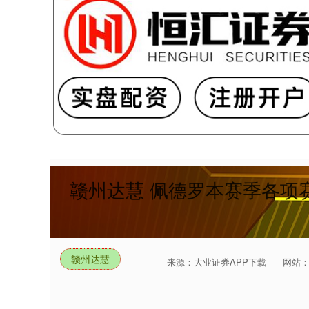
赣州达慧 佩德罗本赛季各项赛
赣州达慧
来源：大业证券APP下载
网站