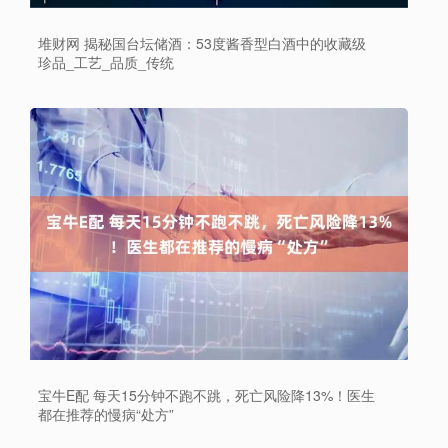
堆财网 揭秘国台坛储酒：53度酱香型白酒中的收藏级
珍品_工艺_品质_传统
宝牛E配 每天15分钟不跑不跳，死亡风险降13%！医生
都在推荐的慢病“处方”