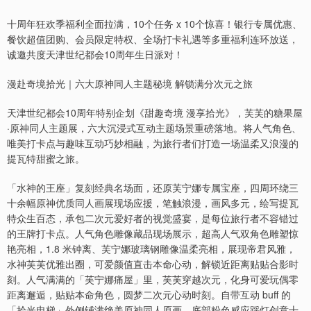
十周年狂欢季福利全面拉满，10个任务 x 10个惊喜！银行专属优惠、
餐饮超值团购、会员限定特权、全场打卡礼遇等多重福利连环放送，
诚邀共度天津世纪都会10周年生日派对！
漫赴奇境拾光｜六大原神同人主题秘境 解锁满分次元之旅
天津世纪都会10周年特别企划《甜趣奇境 漫享拾光》，芙芙的糖果屋
·原神同人主题展，六大沉浸式互动主题场景重磅落地。将人气角色、
唯美打卡点与趣味互动巧妙相融，为旅行者们打造一场温柔又浪漫的
提瓦特甜蜜之旅。
「水神的王座」复刻经典名场面，还原芙宁娜专属宝座，四周环绕三
十余幅原神优质同人画展现场应援，笔触浪漫，画风多元，绘写提瓦
特众生百态，承包二次元爱好者的视觉盛宴，是每位旅行者不容错过
的王牌打卡点。人气角色雕像藏品现场展示，超高人气双角色雕塑惊
艳亮相，1.8 米钟离、芙宁娜玻璃钢雕像温柔亮相，展现帝君风雅，
水神芙芙优雅出圈，可爱颜值直击本命心动，解锁近距离贴贴合影时
刻。人气满满的「芙宁娜痛屋」里，芙芙穿越次元，化身可爱玩偶零
距离邂逅，贴贴本命角色，圆梦二次元心动时刻。自带互动 buff 的
「拾光电梯」外侧铺满绝美原神同人原画，底部粉色感应踩灯创意十