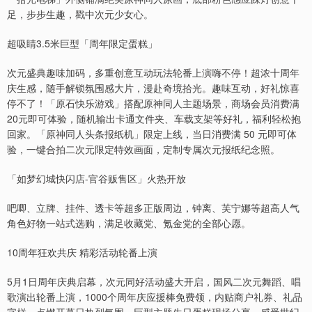
足，步步生趣，戳中次元少女心。
超吸睛3.5米巨型「周年限定蛋糕」
次元盛典趣味加码，多重创意互动玩法轮番上演嗨不停！超浓十周年
庆生感，随手解锁氛围感大片，漫赴奇境拾光。趣味互动，好礼惊喜
停不了！「原石快乐游戏」搭配原神同人主题场景，商场会员消费满
20元即可体验，随机输出卡通文件夹、车载支架等好礼，福利轻松抱
回家。「原神同人头条报纸机」限定上线，当日消费满 50 元即可体
验，一键合拍二次元限定特效画面，定制专属次元报纸纪念照。
「如梦幻城快闪店-官谷贩售区」火热开放
吧唧、立牌、挂件、透卡等超多正版周边，钟离、芙宁娜等超高人气
角色好物一站式选购，满足收藏党、氪金党的全部心愿。
10周年狂欢共庆 精彩活动轮番上演
5月1日周年庆典启幕，次元同好活动盛大开启，国风二次元舞蹈、唱
歌演出轮番上演，1000个周年庆应援棒免费领，内贴商户礼券、礼品
字样，点燃开幕日热烈氛围。巨型主题生日蛋糕现场分享，感受世纪