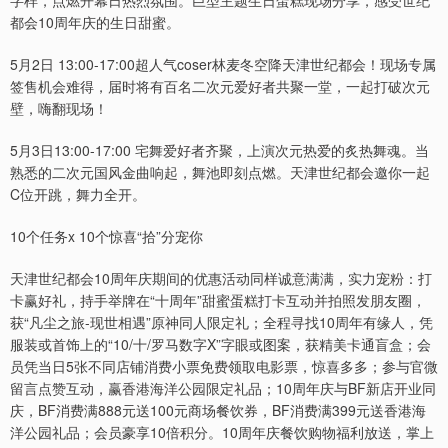
都会10周年庆的生日甜蜜。
5月2日 13:00-17:00超人气coser林麦冬空降天津世纪都会！现场专属
签售机会难得，届时将有百名二次元爱好者共聚一堂，一起打破次元
壁，嗨翻现场！
5月3日13:00-17:00 宅舞爱好者齐聚，上演次元热爱的炙热舞魂。当
熟悉的二次元国风金曲响起，舞池即刻点燃。天津世纪都会邀你一起
C位开跳，舞力全开。
10个任务x 10个惊喜“拾”分宠你
天津世纪都会10周年庆期间的优惠活动同样诚意满满，实力宠粉：打
卡赢好礼，持手举牌在“十周年”甜蜜蛋糕打卡互动并拍照发朋友圈，
获“凡尘之旅-现世相遇”原神同人限定礼；全程寻找10周年有缘人，凭
服装或首饰上的“10/十/罗马数字X”字眼或图案，获精美卡通盲盒；会
员凭当日5张不同店铺消费小票免费领取电影票，惊喜多多；参与官微
留言点赞互动，赢香港海洋公园限定礼品；10周年庆与BF新店开业同
庆，BF消费满888元送100元商场餐饮券，BF消费满399元送香港海
洋公园礼品；会员豪享10倍积分。10周年庆餐饮购物福利放送，掌上