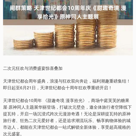
二次元狂欢与消费盛宴惊喜叠加
天津世纪都会周年盛典，浪漫与狂欢双向奔赴，福利潮趣重磅集结！
即日起至6月21日，天津世纪都会十周年狂欢季重磅开启！
天津世纪都会10周年 《甜趣奇境 漫享拾光》，商场中庭芙芙的糖果
屋·原神同人主题展华丽登场，打破次元壁垒，邀全体旅行者空降线下
提瓦特，开启一场沉浸式跨次元漫游奇遇！无论是深耕提瓦特的原神
旅行者、狂热二次元爱好者，还是追求潮流玩乐、畅享购物体验的城
市达人，都能在天津世纪都会一站式解锁全新体验，享受超高规格的
次元盛宴。