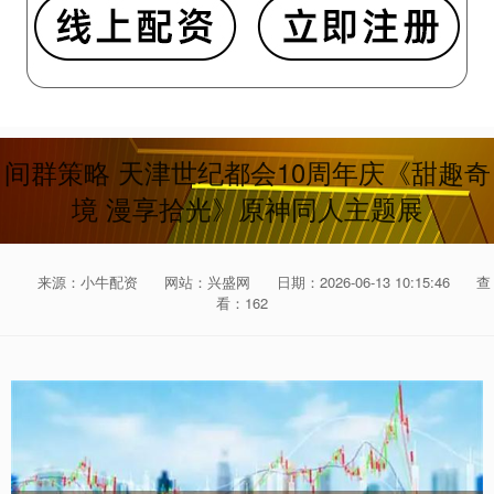
间群策略 天津世纪都会10周年庆《甜趣奇
境 漫享拾光》原神同人主题展
来源：小牛配资
网站：兴盛网
日期：2026-06-13 10:15:46
查
看：162