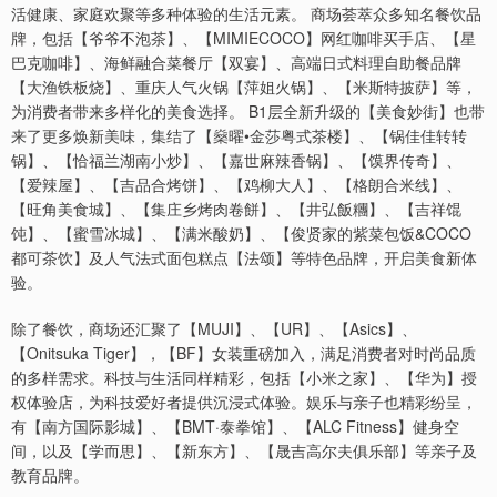
活健康、家庭欢聚等多种体验的生活元素。 商场荟萃众多知名餐饮品
牌，包括【爷爷不泡茶】、【MIMIECOCO】网红咖啡买手店、【星
巴克咖啡】、海鲜融合菜餐厅【双宴】、高端日式料理自助餐品牌
【大渔铁板烧】、重庆人气火锅【萍姐火锅】、【米斯特披萨】等，
为消费者带来多样化的美食选择。 B1层全新升级的【美食妙街】也带
来了更多焕新美味，集结了【燊曜•金莎粤式茶楼】、【锅佳佳转转
锅】、【恰福兰湖南小炒】、【嘉世麻辣香锅】、【馍界传奇】、
【爱辣屋】、【吉品合烤饼】、【鸡柳大人】、【格朗合米线】、
【旺角美食城】、【集庄乡烤肉卷餅】、【井弘飯糰】、【吉祥馄
饨】、【蜜雪冰城】、【满米酸奶】、【俊贤家的紫菜包饭&COCO
都可茶饮】及人气法式面包糕点【法颂】等特色品牌，开启美食新体
验。
除了餐饮，商场还汇聚了【MUJI】、【UR】、【Asics】、
【Onitsuka Tiger】，【BF】女装重磅加入，满足消费者对时尚品质
的多样需求。科技与生活同样精彩，包括【小米之家】、【华为】授
权体验店，为科技爱好者提供沉浸式体验。娱乐与亲子也精彩纷呈，
有【南方国际影城】、【BMT·泰拳馆】、【ALC Fitness】健身空
间，以及【学而思】、【新东方】、【晟吉高尔夫俱乐部】等亲子及
教育品牌。