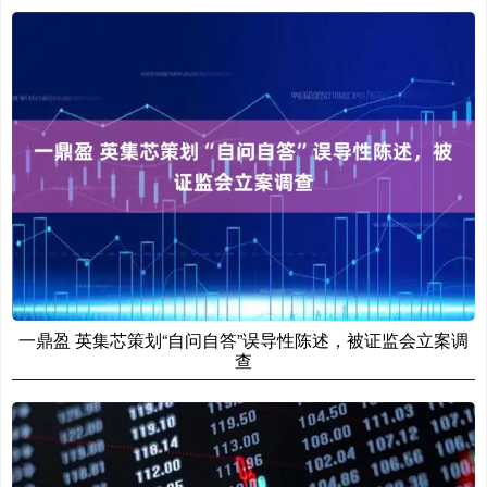
一鼎盈 英集芯策划“自问自答”误导性陈述，被证监会立案调
查