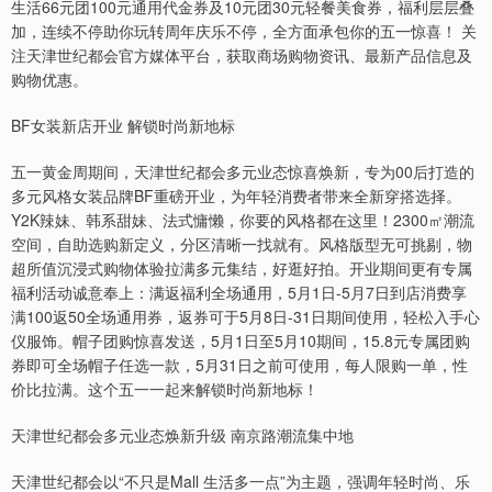
生活66元团100元通用代金券及10元团30元轻餐美食券，福利层层叠
加，连续不停助你玩转周年庆乐不停，全方面承包你的五一惊喜！ 关
注天津世纪都会官方媒体平台，获取商场购物资讯、最新产品信息及
购物优惠。
BF女装新店开业 解锁时尚新地标
五一黄金周期间，天津世纪都会多元业态惊喜焕新，专为00后打造的
多元风格女装品牌BF重磅开业，为年轻消费者带来全新穿搭选择。
Y2K辣妹、韩系甜妹、法式慵懒，你要的风格都在这里！2300㎡潮流
空间，自助选购新定义，分区清晰一找就有。风格版型无可挑剔，物
超所值沉浸式购物体验拉满多元集结，好逛好拍。开业期间更有专属
福利活动诚意奉上：满返福利全场通用，5月1日-5月7日到店消费享
满100返50全场通用券，返券可于5月8日-31日期间使用，轻松入手心
仪服饰。帽子团购惊喜发送，5月1日至5月10期间，15.8元专属团购
券即可全场帽子任选一款，5月31日之前可使用，每人限购一单，性
价比拉满。这个五一一起来解锁时尚新地标！
天津世纪都会多元业态焕新升级 南京路潮流集中地
天津世纪都会以“不只是Mall 生活多一点”为主题，强调年轻时尚、乐