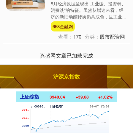
8月经济数据呈现出“工业缓、投资弱、
消费淡”的特征。虽然从增速来看，经
济的新旧动能转换仍具成色，且工业生
产（5.2%）和服务业生产指数
658金融网
（5.6%）表明三季度迄今....
查看：
170
分类：
股市配资网
兴盛网文章已加载完成
沪深京指数
上证综指
3940.04
+39.68
+1.02%