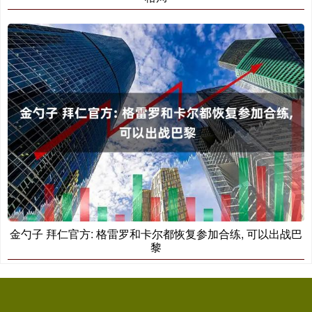
金勺子 拜仁官方: 格雷罗和卡尔都恢复参加合练, 可以出战巴
黎