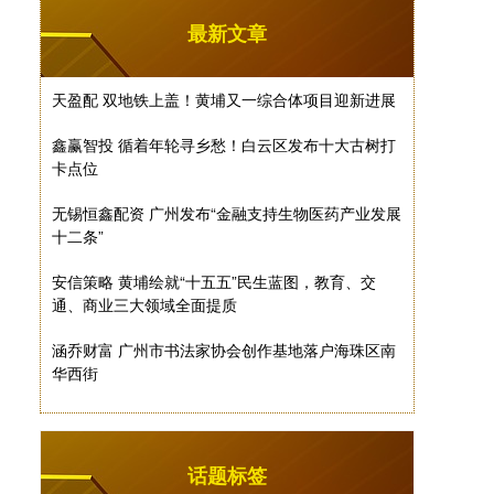
最新文章
天盈配 双地铁上盖！黄埔又一综合体项目迎新进展
鑫赢智投 循着年轮寻乡愁！白云区发布十大古树打
卡点位
无锡恒鑫配资 广州发布“金融支持生物医药产业发展
十二条”
安信策略 黄埔绘就“十五五”民生蓝图，教育、交
通、商业三大领域全面提质
涵乔财富 广州市书法家协会创作基地落户海珠区南
华西街
话题标签