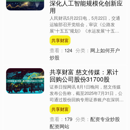
深化人工智能规模化创新应
用
人民财讯5月22日电，5月22日，交通
运输部召开党组会，审议《公路发
展“十五五”规划》《水运发展“十五
五”规划》，研究“十五五”交通运输科技
共享财富
创新有关工作。会议强....
查看：
124
分类：
网上如何开户
炒股
共享财富 慈文传媒：累计
回购公司股份31700股
证券日报网讯 8月1日晚间，慈文传媒
发布公告称，截至2025年7月31日，公
司通过股份回购专用证券账户在深圳证
券交易所交易系统以集中竞价交易方式
共享财富
回购公司股份31....
查看：
179
分类：
配资专业炒股
配资网站