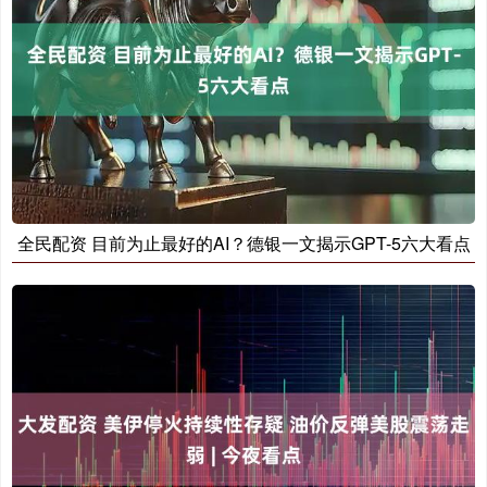
全民配资 目前为止最好的AI？德银一文揭示GPT-5六大看点