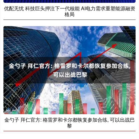
优配无忧 科技巨头押注下一代核能 AI电力需求重塑能源融资
格局
金勺子 拜仁官方: 格雷罗和卡尔都恢复参加合练, 可以出战巴
黎