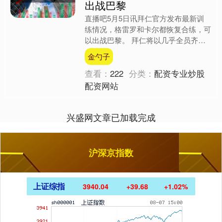
出战巴黎
直播吧5月5日讯拜仁官方发布最新训
练情况，格雷罗和卡尔都恢复合练，可
以出战巴黎。 拜仁将以几乎全员齐整
的阵容出战巴黎，在对阵巴黎的巅峰对
金勺子
决前的最后一次训练中，主....
查看：
222
分类：
配资专业炒股
配资网站
兴盛网文章已加载完成
沪深京指数
上证综指
3940.04
+39.68
+1.02%