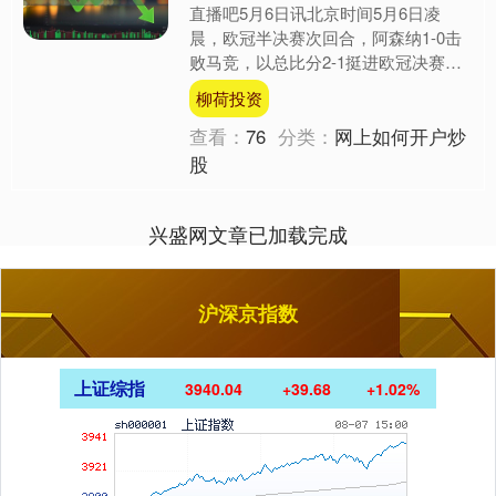
直播吧5月6日讯北京时间5月6日凌
晨，欧冠半决赛次回合，阿森纳1-0击
败马竞，以总比分2-1挺进欧冠决赛，
赖斯在赛后接受了采访。 恭喜阿森纳
柳荷投资
进入欧冠决赛，你能描....
查看：
76
分类：
网上如何开户炒
股
兴盛网文章已加载完成
沪深京指数
上证综指
3940.04
+39.68
+1.02%