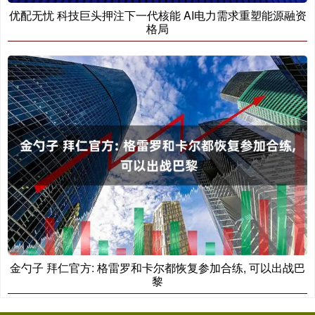
优配无忧 科技巨头押注下一代核能 AI电力需求重塑能源融资
格局
金勺子 拜仁官方: 格雷罗和卡尔都恢复参加合练, 可以出战巴
黎