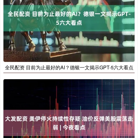
全民配资 目前为止最好的AI？德银一文揭示GPT-5六大看点