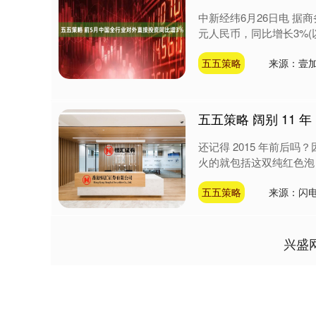
中新经纬6月26日电 据商
元人民币，同比增长3%(以美
五五策略
来源：壹加
五五策略 阔别 11
还记得 2015 年前后吗？因
火的就包括这双纯红色泡 Nike 
五五策略
来源：闪
兴盛