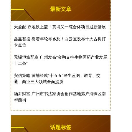
最新文章
天盈配 双地铁上盖！黄埔又一综合体项目迎新进展
鑫赢智投 循着年轮寻乡愁！白云区发布十大古树打
卡点位
无锡恒鑫配资 广州发布“金融支持生物医药产业发展
十二条”
安信策略 黄埔绘就“十五五”民生蓝图，教育、交
通、商业三大领域全面提质
涵乔财富 广州市书法家协会创作基地落户海珠区南
华西街
话题标签