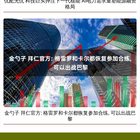
优配无忧 科技巨头押注下一代核能 AI电力需求重塑能源融资
格局
金勺子 拜仁官方: 格雷罗和卡尔都恢复参加合练, 可以出战巴
黎