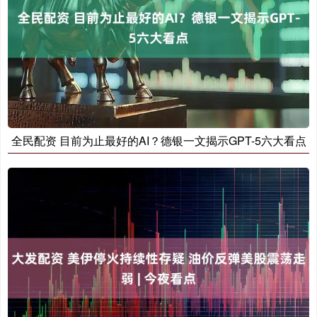
全民配资 目前为止最好的AI？德银一文揭示GPT-5六大看点