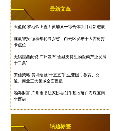
最新文章
天盈配 双地铁上盖！黄埔又一综合体项目迎新进展
鑫赢智投 循着年轮寻乡愁！白云区发布十大古树打
卡点位
无锡恒鑫配资 广州发布“金融支持生物医药产业发展
十二条”
安信策略 黄埔绘就“十五五”民生蓝图，教育、交
通、商业三大领域全面提质
涵乔财富 广州市书法家协会创作基地落户海珠区南
华西街
话题标签